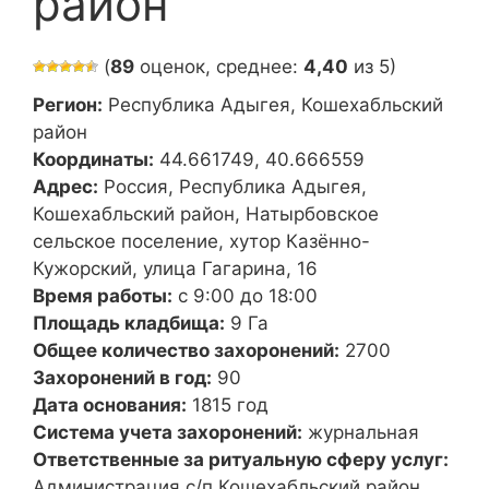
район
(
89
оценок, среднее:
4,40
из 5)
Регион:
Республика Адыгея, Кошехабльский
район
Координаты:
44.661749, 40.666559
Адрес:
Россия, Республика Адыгея,
Кошехабльский район, Натырбовское
сельское поселение, хутор Казённо-
Кужорский, улица Гагарина, 16
Время работы:
с 9:00 до 18:00
Площадь кладбища:
9 Га
Общее количество захоронений:
2700
Захоронений в год:
90
Дата основания:
1815 год
Система учета захоронений:
журнальная
Ответственные за ритуальную сферу услуг:
Администрация с/п Кошехабльский район