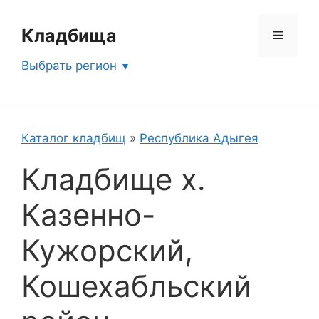
Перейти
к
Кладбища
Меню
содержимому
Выбрать регион
Каталог кладбищ
»
Республика Адыгея
Кладбище х.
Казенно-
Кужорский,
Кошехабльский