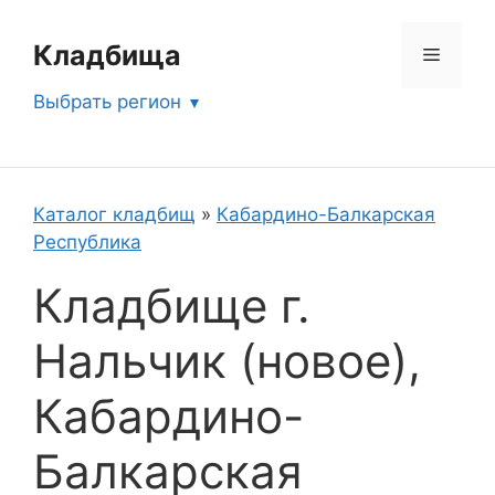
Перейти
к
Кладбища
Меню
содержимому
Выбрать регион
Каталог кладбищ
»
Кабардино-Балкарская
Республика
Кладбище г.
Нальчик (новое),
Кабардино-
Балкарская