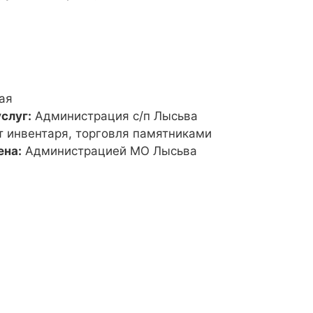
ая
слуг:
Администрация с/п Лысьва
т инвентаря, торговля памятниками
ена:
Администрацией МО Лысьва