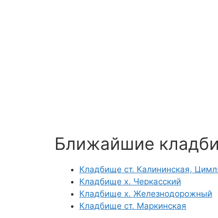
Ближайшие кладб
Кладбище ст. Калининская, Цимл
Кладбище х. Черкасский
Кладбище х. Железнодорожный
Кладбище ст. Маркинская