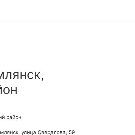
млянск,
йон
ий район
имлянск, улица Свердлова, 59