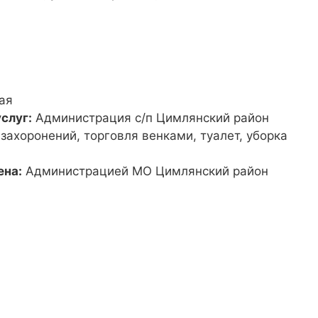
ая
слуг:
Администрация с/п Цимлянский район
 захоронений, торговля венками, туалет, уборка
ена:
Администрацией МО Цимлянский район