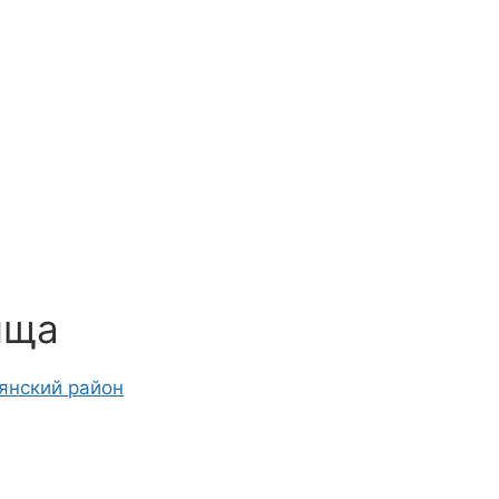
ища
янский район