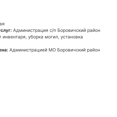
ая
слуг:
Администрация с/п Боровичский район
т инвентаря, уборка могил, установка
ена:
Администрацией МО Боровичский район