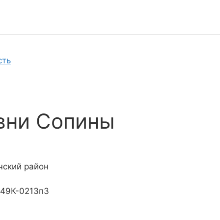
сть
вни Сопины
чский район
 49К-0213п3