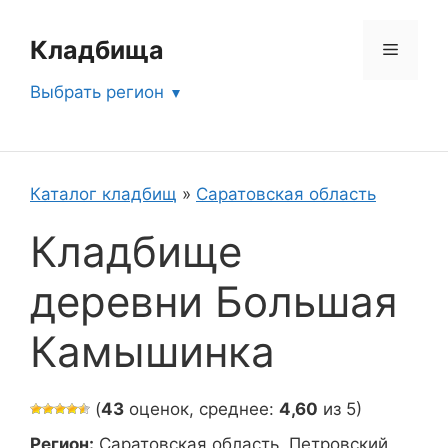
Перейти
к
Кладбища
Меню
содержимому
Выбрать регион
Каталог кладбищ
»
Саратовская область
Кладбище
деревни Большая
Камышинка
(
43
оценок, среднее:
4,60
из 5)
Регион:
Саратовская область, Петровский