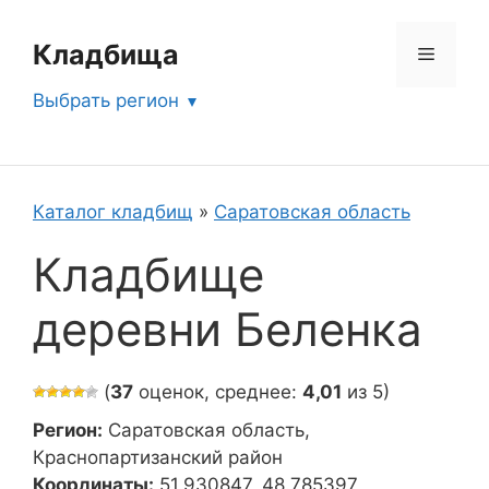
Перейти
к
Кладбища
Меню
содержимому
Выбрать регион
Каталог кладбищ
»
Саратовская область
Кладбище
деревни Беленка
(
37
оценок, среднее:
4,01
из 5)
Регион:
Саратовская область,
Краснопартизанский район
Координаты:
51.930847, 48.785397