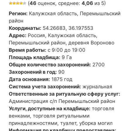
(
46
оценок, среднее:
4,06
из 5)
Регион:
Калужская область, Перемышльский
район
Координаты:
54.26683, 36.197553
Адрес:
Россия, Калужская область,
Перемышльский район, деревня Вороново
Время работы:
с 9:00 до 19:00
Площадь кладбища:
9 Га
Общее количество захоронений:
2700
Захоронений в год:
90
Дата основания:
1875 год
Система учета захоронений:
журнальная
Ответственные за ритуальную сферу услуг:
Администрация с/п Перемышльский район
Услуги, доступные на кладбище:
торговля
венками, торговля ритуальными
принадлежностями, туалет, уборка могил
Информация по кладбищу предоставлена: