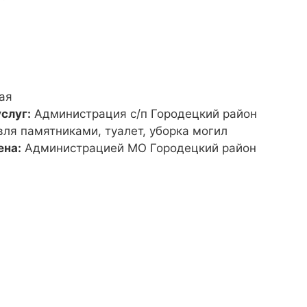
ая
слуг:
Администрация с/п Городецкий район
вля памятниками, туалет, уборка могил
ена:
Администрацией МО Городецкий район