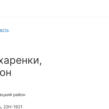
асть
харенки,
он
ецкий район
, 22Н-1921