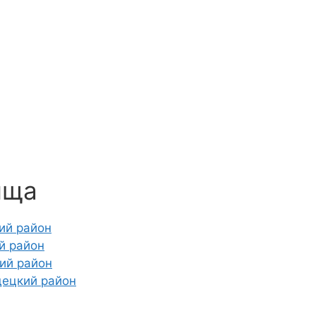
ища
ий район
й район
ий район
децкий район