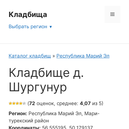
Перейти
к
Кладбища
Меню
содержимому
Выбрать регион
Каталог кладбищ
»
Республика Марий Эл
Кладбище д.
Шургунур
(
72
оценок, среднее:
4,07
из 5)
Регион:
Республика Марий Эл, Мари-
турекский район
Координаты:
56.555195, 50.179137