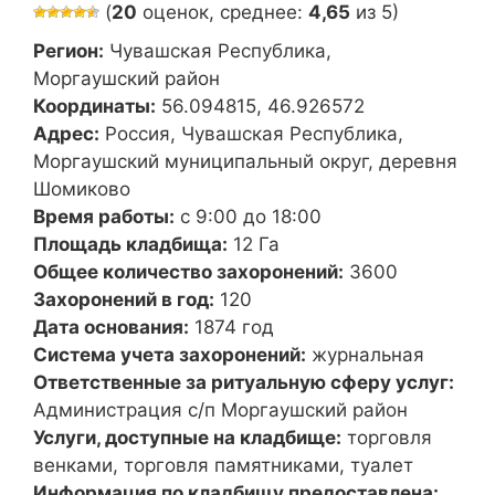
(
20
оценок, среднее:
4,65
из 5)
Регион:
Чувашская Республика,
Моргаушский район
Координаты:
56.094815, 46.926572
Адрес:
Россия, Чувашская Республика,
Моргаушский муниципальный округ, деревня
Шомиково
Время работы:
с 9:00 до 18:00
Площадь кладбища:
12 Га
Общее количество захоронений:
3600
Захоронений в год:
120
Дата основания:
1874 год
Система учета захоронений:
журнальная
Ответственные за ритуальную сферу услуг:
Администрация с/п Моргаушский район
Услуги, доступные на кладбище:
торговля
венками, торговля памятниками, туалет
Информация по кладбищу предоставлена: