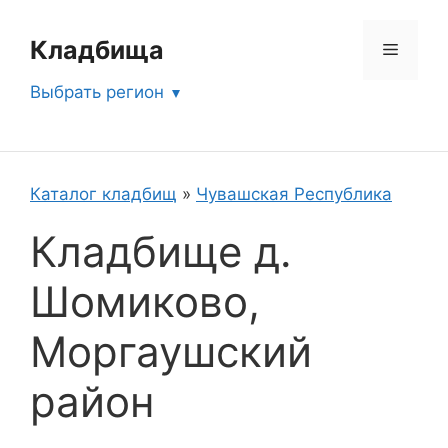
Перейти
к
Кладбища
Меню
содержимому
Выбрать регион
Каталог кладбищ
»
Чувашская Республика
Кладбище д.
Шомиково,
Моргаушский
район