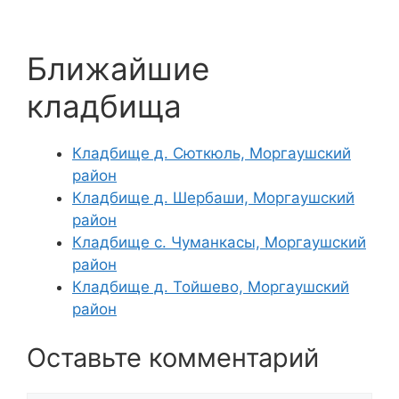
Ближайшие
кладбища
Кладбище д. Сюткюль, Моргаушский
район
Кладбище д. Шербаши, Моргаушский
район
Кладбище с. Чуманкасы, Моргаушский
район
Кладбище д. Тойшево, Моргаушский
район
Оставьте комментарий