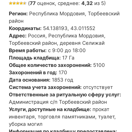
(
77
оценок, среднее:
4,32
из 5)
Регион:
Республика Мордовия, Торбеевский
район
Координаты:
54.138193, 43.011552
Адрес:
Россия, Республика Мордовия,
Торбеевский район, деревня Селижай
Время работы:
с 9:00 до 18:00
Площадь кладбища:
17 Га
Общее количество захоронений:
5100
Захоронений в год:
170
Дата основания:
1853 год
Система учета захоронений:
отсутствует
Ответственные за ритуальную сферу услуг:
Администрация с/п Торбеевский район
Услуги, доступные на кладбище:
прокат
инвентаря, торговля памятниками, туалет,
уборка могил
Информация по кладбищу предоставлена: