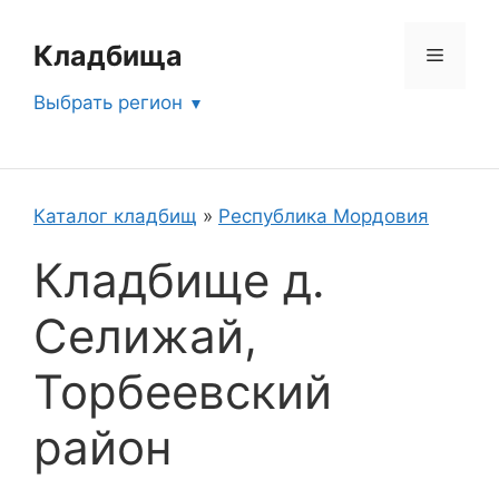
Перейти
к
Кладбища
Меню
содержимому
Выбрать регион
Каталог кладбищ
»
Республика Мордовия
Кладбище д.
Селижай,
Торбеевский
район