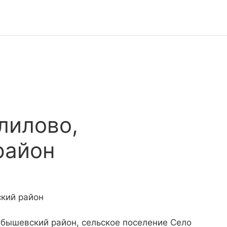
лилово,
район
ский район
йбышевский район, сельское поселение Село