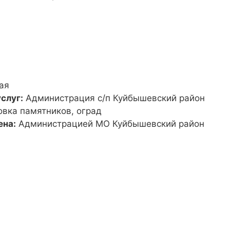
ая
слуг:
Администрация с/п Куйбышевский район
овка памятников, оград
ена:
Администрацией МО Куйбышевский район