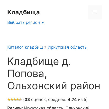
Перейти
к
Кладбища
Меню
содержимому
Выбрать регион
Каталог кладбищ
»
Иркутская область
Кладбище д.
Попова,
Ольхонский район
(
33
оценок, среднее:
4,74
из 5)
Регион:
Иркутская область, Ольхонский