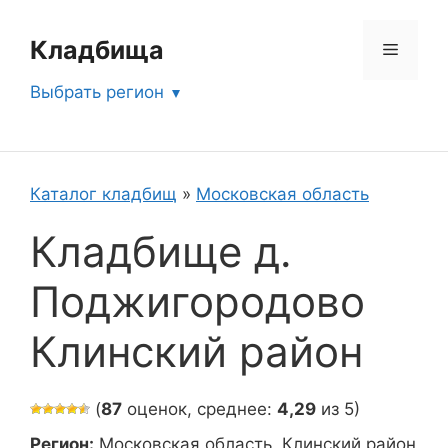
Перейти
к
Кладбища
Меню
содержимому
Выбрать регион
Каталог кладбищ
»
Московская область
Кладбище д.
Поджигородово
Клинский район
(
87
оценок, среднее:
4,29
из 5)
Регион:
Московская область, Клинский район