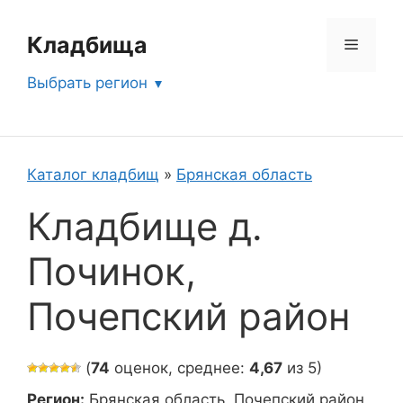
Перейти
к
Кладбища
Меню
содержимому
Выбрать регион
Каталог кладбищ
»
Брянская область
Кладбище д.
Починок,
Почепский район
(
74
оценок, среднее:
4,67
из 5)
Регион:
Брянская область, Почепский район