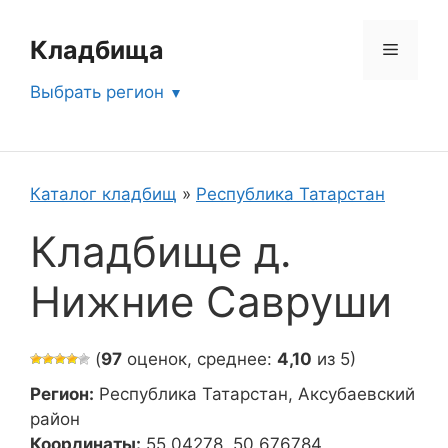
Перейти
к
Кладбища
Меню
содержимому
Выбрать регион
Каталог кладбищ
»
Республика Татарстан
Кладбище д.
Нижние Савруши
(
97
оценок, среднее:
4,10
из 5)
Регион:
Республика Татарстан, Аксубаевский
район
Координаты:
55.04278, 50.676784