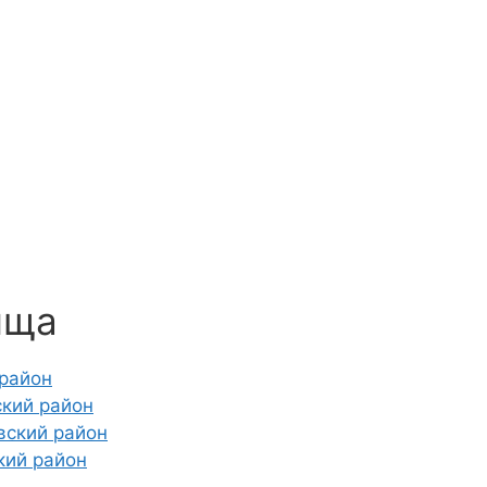
ища
 район
ский район
вский район
кий район