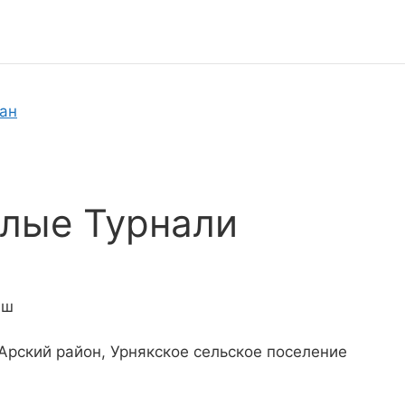
тан
лые Турнали
аш
 Арский район, Урнякское сельское поселение