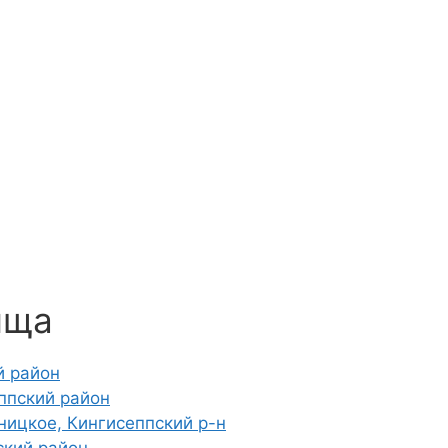
ища
й район
ппский район
ницкое, Кингисеппский р-н
ский район