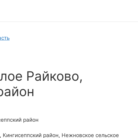
асть
лое Райково,
район
сеппский район
, Кингисеппский район, Нежновское сельское