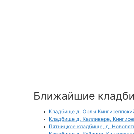
Ближайшие кладб
Кладбище д. Орлы Кингисеппски
Кладбище д. Калливере, Кингисе
Пятницкое кладбище, д. Новопят
Кладбище д. Кейкино, Кингисепп