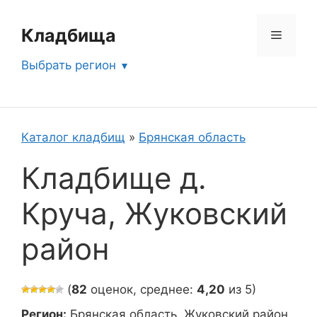
Перейти
к
Кладбища
Меню
содержимому
Выбрать регион
Каталог кладбищ
»
Брянская область
Кладбище д.
Круча, Жуковский
район
(
82
оценок, среднее:
4,20
из 5)
Регион:
Брянская область, Жуковский район