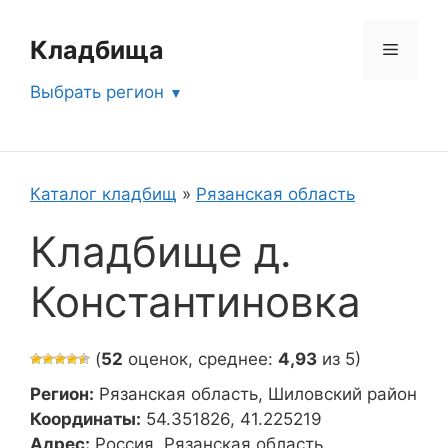
Перейти
к
Кладбища
Меню
содержимому
Выбрать регион
Каталог кладбищ
»
Рязанская область
Кладбище д.
Константиновка
(
52
оценок, среднее:
4,93
из 5)
Регион:
Рязанская область, Шиловский район
Координаты:
54.351826, 41.225219
Адрес:
Россия, Рязанская область,