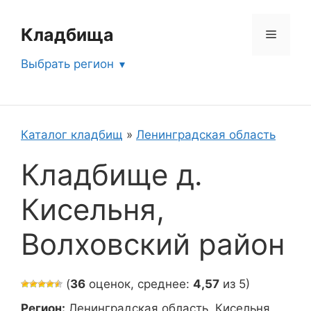
Перейти
к
Кладбища
Меню
содержимому
Выбрать регион
Каталог кладбищ
»
Ленинградская область
Кладбище д.
Кисельня,
Волховский район
(
36
оценок, среднее:
4,57
из 5)
Регион:
Ленинградская область, Кисельня