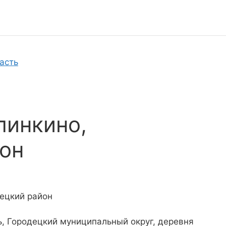
асть
линкино,
он
ецкий район
ь, Городецкий муниципальный округ, деревня