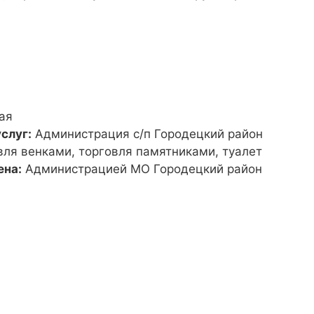
ая
слуг:
Администрация с/п Городецкий район
вля венками, торговля памятниками, туалет
ена:
Администрацией МО Городецкий район