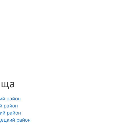
ища
ий район
й район
ий район
децкий район