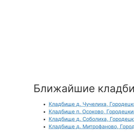
Ближайшие кладб
Кладбище д. Чучелиха, Городецк
Кладбище п. Осоково, Городецки
Кладбище д. Соболиха, Городецк
Кладбище д. Митрофаново, Горо