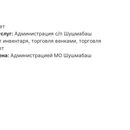
ет
слуг:
Администрация с/п Шушмабаш
т инвентаря, торговля венками, торговля
ет
ена:
Администрацией МО Шушмабаш