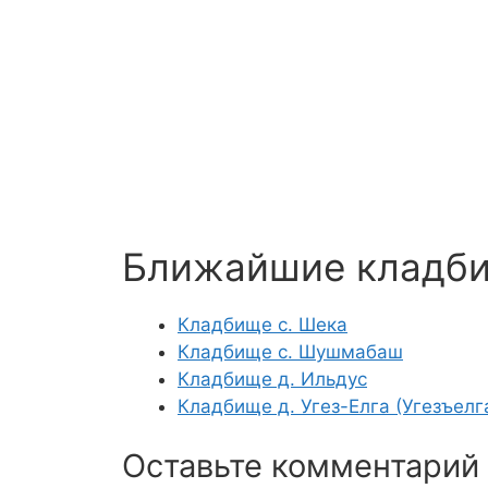
Ближайшие кладб
Кладбище с. Шека
Кладбище с. Шушмабаш
Кладбище д. Ильдус
Кладбище д. Угез-Елга (Угезъелг
Оставьте комментарий