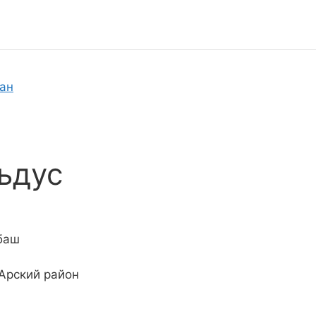
тан
ьдус
баш
 Арский район