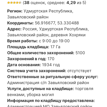
(
38
оценок, среднее:
4,29
из 5)
Регион:
Удмуртская Республика,
Завьяловский район
Координаты:
56.916677, 53.330488
Адрес:
Россия, Удмуртская Республика,
Завьяловский район, деревня Хохряки
Время работы:
с 9:00 до 19:00
Площадь кладбища:
17 Га
Общее количество захоронений:
5100
Захоронений в год:
170
Дата основания:
1934 год
Система учета захоронений:
отсутствует
Ответственные за ритуальную сферу услуг:
Администрация с/п Завьяловский район
Услуги, доступные на кладбище:
торговля
венками, уборка могил
Информация по кладбищу предоставлена:
Администрацией МО Завьяловский район