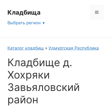
Перейти
к
Кладбища
Меню
содержимому
Выбрать регион
Каталог кладбищ
»
Удмуртская Республика
Кладбище д.
Хохряки
Завьяловский
район