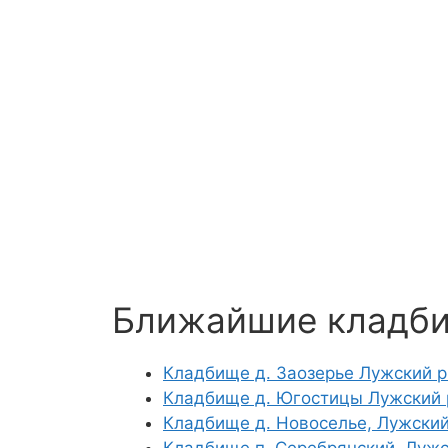
Ближайшие кладб
Кладбище д. Заозерье Лужский р
Кладбище д. Югостицы Лужский 
Кладбище д. Новоселье, Лужский
Кладбище п. Серебрянский, Лужс