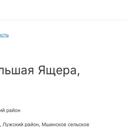
асть
льшая Ящера,
ий район
, Лужский район, Мшинское сельское