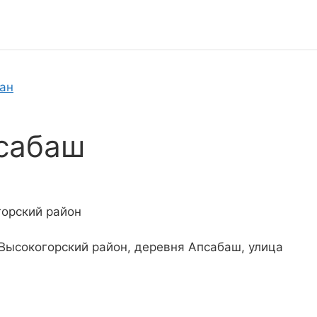
тан
сабаш
горский район
 Высокогорский район, деревня Апсабаш, улица