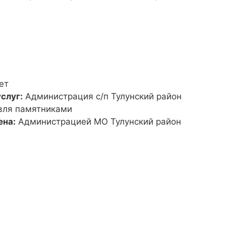
ет
слуг:
Администрация с/п Тулунский район
вля памятниками
ена:
Администрацией МО Тулунский район