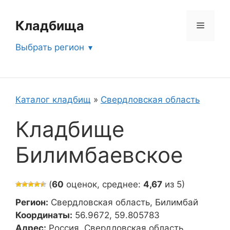
Перейти
к
Кладбища
Меню
содержимому
Выбрать регион
Каталог кладбищ
»
Свердловская область
Кладбище
Билимбаевское
(
60
оценок, среднее:
4,67
из 5)
Регион:
Свердловская область, Билимбай
Координаты:
56.9672, 59.805783
Адрес:
Россия, Свердловская область,