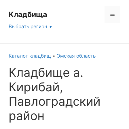
Перейти
к
Кладбища
Меню
содержимому
Выбрать регион
Каталог кладбищ
»
Омская область
Кладбище а.
Кирибай,
Павлоградский
район