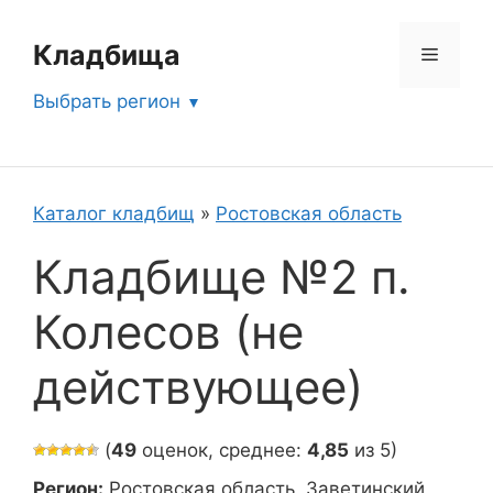
Перейти
к
Кладбища
Меню
содержимому
Выбрать регион
Каталог кладбищ
»
Ростовская область
Кладбище №2 п.
Колесов (не
действующее)
(
49
оценок, среднее:
4,85
из 5)
Регион:
Ростовская область, Заветинский