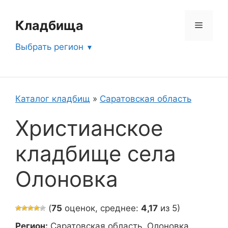
Перейти
к
Кладбища
Меню
содержимому
Выбрать регион
Каталог кладбищ
»
Саратовская область
Христианское
кладбище села
Олоновка
(
75
оценок, среднее:
4,17
из 5)
Регион:
Саратовская область, Олоновка