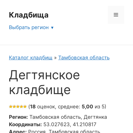
Перейти
к
Кладбища
Меню
содержимому
Выбрать регион
Каталог кладбищ
»
Тамбовская область
Дегтянское
кладбище
(
18
оценок, среднее:
5,00
из 5)
Регион:
Тамбовская область, Дегтянка
Координаты:
53.027623, 41.210817
Адрес:
Россия, Тамбовская область,