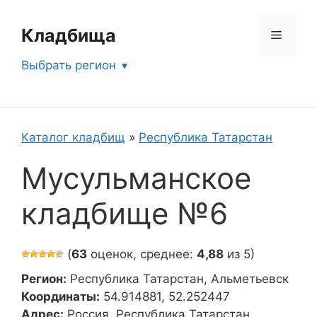
Перейти
к
Кладбища
Меню
содержимому
Выбрать регион
Каталог кладбищ
»
Республика Татарстан
Мусульманское
кладбище №6
(
63
оценок, среднее:
4,88
из 5)
Регион:
Республика Татарстан, Альметьевск
Координаты:
54.914881, 52.252447
Адрес:
Россия, Республика Татарстан,