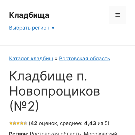
Перейти
к
Кладбища
Меню
содержимому
Выбрать регион
Каталог кладбищ
»
Ростовская область
Кладбище п.
Новопроциков
(№2)
(
42
оценок, среднее:
4,43
из 5)
Регион:
Ростовская область, Морозовский