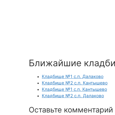
Ближайшие кладб
Кладбище №1 с.п. Далаково
Кладбище №2 с.п. Кантышево
Кладбище №1 с.п. Кантышево
Кладбище №2 с.п. Далаково
Оставьте комментарий